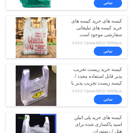
کیفیت
تماس
کیسه های خرید کیسه های
اخبار
خرید کیسه های تبلیغاتی
سفارشی موجود است
درخواست
US $0.03-0.1/piece MOQ:10000pcs
نقل قول
تماس
نقشه
کیسه خرید زیست تخریب
پذیر قابل استفاده مجدد /
سایت
کیسه زیست تخریب پذیر با
آرم
US $0.03-0.1/piece MOQ:10000pcs
PRIVACY
تماس
POLICY
کیسه های خرید پلی اتیلن
اسید پاکسازی شده برای
هتل / رستوران