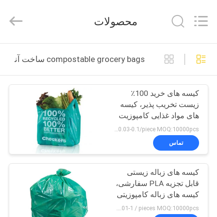
Changzhou
Greencradleland
Macromolecule
محصولات
Materials
Co.,
Ltd..
All
Rights
خونه
Reserved.
compostable grocery bags ساخت آنلاین
محصولات
کیسه های خرید 100٪
زیست تخریب پذیر، کیسه
درباره
های مواد غذایی کامپوزیت
ما
T شرت
US $0.03-0.1/piece MOQ:10000pcs
تماس
تور
کیسه های زباله زیستی
کارخانه
قابل تجزیه PLA سفارشی،
کیسه های زباله کامپوزیتی
کنترل
کارآمد
US $0.01-1 / pieces MOQ:10000pcs