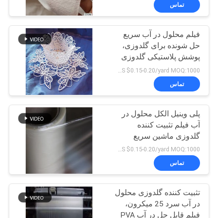
کیفیت
تماس
فیلم محلول در آب سریع
اخبار
حل شونده برای گلدوزی،
پوشش پلاستیکی گلدوزی
درخواست
PVA
US $0.15-0.20/yard MOQ:1000 یارد
نقل قول
تماس
نقشه
پلی وینیل الکل محلول در
آب فیلم تثبیت کننده
سایت
گلدوزی ماشین سریع
US $0.15-0.20/yard MOQ:1000 یارد
PRIVACY
تماس
POLICY
تثبیت کننده گلدوزی محلول
در آب سرد 25 میکرون،
فیلم قابل حل در آب PVA