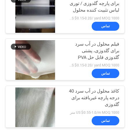
برای پارچه گلدوزی / توری
لباس تثبیت کننده محلول
در آب سرد
US $0.15-0.20/ yard MOQ:1000 یارد
تماس
فیلم محلول در آب سرد
برای گلدوزی، پشتی
گلدوزی قابل حل PVA
شفاف
US $0.15-0.20/ yard MOQ:1000 یارد
تماس
کاغذ محلول در آب سرد 40
درجه پارچه غیربافته برای
گلدوزی
US $0.55-1.0/m MOQ:1000 متر
تماس