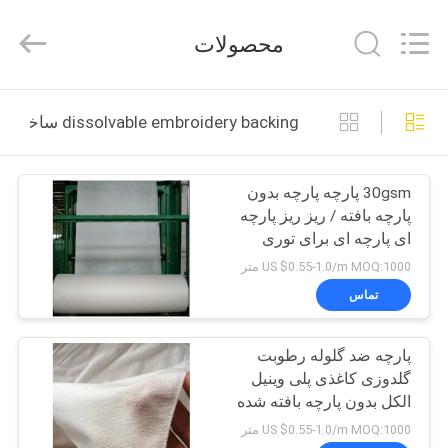
Changzhou
Greencradleland
Macromolecule
محصولات
Materials
Co.,
Ltd..
All
Rights
خونه
Reserved.
dissolvable embroidery backing ساخت آنلاین
محصولات
30gsm پارچه پارچه بدون
پارچه بافته / ریز ریز پارچه
درباره
ای پارچه ای برای توری
ما
توری پارچه
US $0.55-1.0/m MOQ:1000 متر
تماس
تور
پارچه ضد گلوله رطوبت
کارخانه
گلدوزی کاغذی پلی وینیل
الکل بدون پارچه بافته شده
کنترل
US $0.55-1.0/m MOQ:1000 متر