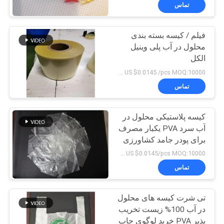
کیفیت
تماس
فیلم / کیسه بسته بندی
اخبار
محلول در آب پلی وینیل
الکل
درخواست
US $0.0145 /pcs MOQ:10000 عدد
نقل قول
تماس
نقشه
کیسه پلاستیکی محلول در
آب سرد PVA یکبار مصرف
سایت
برای پودر جامد کشاورزی
US $0.0145/pcs MOQ:10000 عدد
PRIVACY
تماس
POLICY
تی شرت کیسه های محلول
در آب 100% زیست تخریب
پذیر PVA خرید لوگوی چاپ