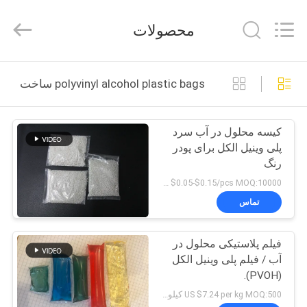
Changzhou
Greencradleland
Macromolecule
محصولات
Materials
Co.,
Ltd..
All
Rights
خونه
Reserved.
polyvinyl alcohol plastic bags ساخت آنلاین
محصولات
کیسه محلول در آب سرد
پلی وینیل الکل برای پودر
درباره
رنگ
ما
US $0.05-$0.15/pcs MOQ:10000 عدد
تماس
تور
فیلم پلاستیکی محلول در
کارخانه
آب / فیلم پلی وینیل الکل
(PVOH).
کنترل
US $7.24 per kg MOQ:500 کیلوگرم