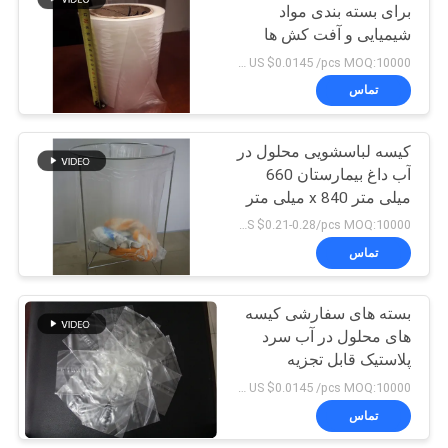
برای بسته بندی مواد
شیمیایی و آفت کش ها
US $0.0145 /pcs MOQ:10000 عدد
تماس
کیسه لباسشویی محلول در
آب داغ بیمارستان 660
میلی متر x 840 میلی متر
x 25 میکرون
US $0.21-0.28/pcs MOQ:10000 عدد
تماس
بسته های سفارشی کیسه
های محلول در آب سرد
پلاستیک قابل تجزیه
US $0.0145 /pcs MOQ:10000 عدد
تماس