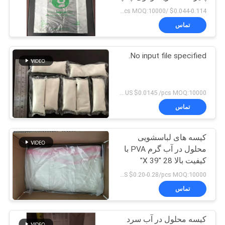
شده سفارشی
$0.044-0.114 /pcs MOQ:10000 عدد
تماس
No input file specified.
US $0.0145 /pcs MOQ:10000 عدد
تماس
کیسه های لباسشویی
محلول در آب گرم PVA با
کیفیت بالا 28 "X 39"
US $0.20-0.28/pcs MOQ:10000 عدد
تماس
کیسه محلول در آب سرد