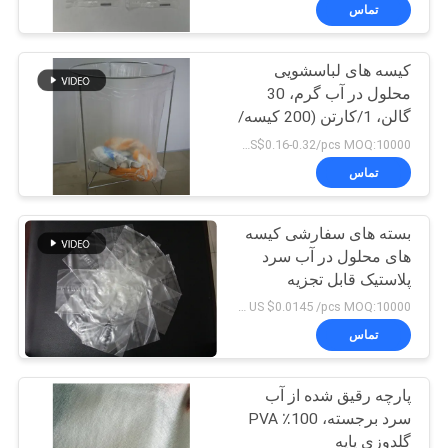
کیفیت
تماس
کیسه های لباسشویی
اخبار
محلول در آب گرم، 30
گالن، 1/کارتن (200 کیسه/
درخواست
کارتن)
US$0.16-0.32/pcs MOQ:10000 عدد
نقل قول
تماس
نقشه
بسته های سفارشی کیسه
های محلول در آب سرد
سایت
پلاستیک قابل تجزیه
US $0.0145 /pcs MOQ:10000 عدد
PRIVACY
تماس
POLICY
پارچه رقیق شده از آب
سرد برجسته، 100٪ PVA
گلدوزی پایه