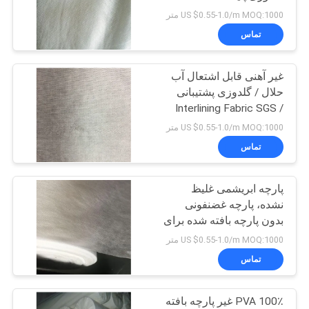
US $0.55-1.0/m MOQ:1000 متر
تماس
غير آهنی قابل اشتعال آب
حلال / گلدوزی پشتيبانی
Interlining Fabric SGS /
MSDS Approval
US $0.55-1.0/m MOQ:1000 متر
تماس
پارچه ابریشمی غلیظ
نشده، پارچه غضنفونی
بدون پارچه بافته شده برای
گلدوزی
US $0.55-1.0/m MOQ:1000 متر
تماس
100٪ PVA غیر پارچه بافته