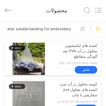
Changzhou
Greencradleland
Macromolecule
محصولات
Materials
Co.,
Ltd..
All
Rights
خونه
Reserved.
water soluble backing for embroidery ساخت آنلاین
محصولات
کیسه های لباسشویی
محلول در آب PVA ضد
درباره
آلودگی متقاطع
ما
US$0.17-0.25/pcs MOQ:10000 عدد
تماس
تور
کیسه محلول در آب سرد
کارخانه
کیسه های محلول pva
سفارشی با چاپ
کنترل
US $6.25-7.80 /kg MOQ:500 کیلوگرم