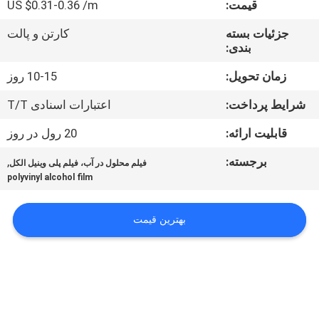
قیمت:
US $0.31-0.36 /m
کیفیت
جزئیات بسته
کارتن و پالت
بندی:
اخبار
زمان تحویل:
10-15 روز
درخواست
شرایط پرداخت:
اعتبارات اسنادی T/T
نقل قول
قابلیت ارائه:
20 رول در روز
برجسته:
,
فیلم محلول در آب، فیلم پلی وینیل الکل
نقشه
polyvinyl alcohol film
سایت
بهترین قیمت
PRIVACY
POLICY