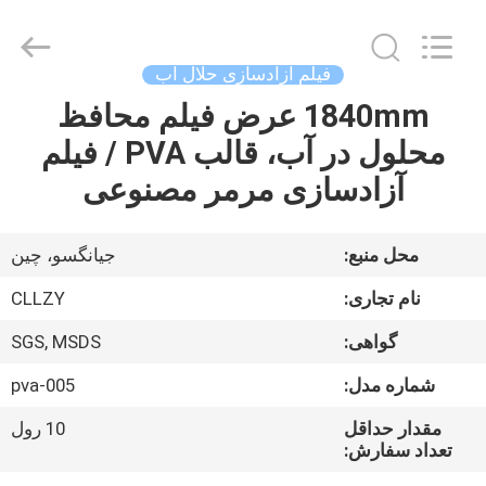
Changzhou
Greencradleland
Macromolecule
Materials
Co.,
فیلم آزادسازی حلال آب
Ltd..
All
Rights
1840mm عرض فیلم محافظ
خونه
Reserved.
محلول در آب، قالب PVA / فیلم
محصولات
آزادسازی مرمر مصنوعی
درباره
محل منبع:
جیانگسو، چین
ما
نام تجاری:
CLLZY
گواهی:
SGS, MSDS
تور
شماره مدل:
pva-005
کارخانه
مقدار حداقل
10 رول
تعداد سفارش:
کنترل