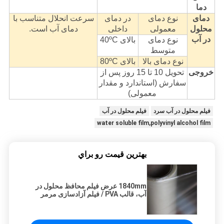
دما
دمای
نوع دمای
در دمای
سرعت انحلال متناسب با
محلول
معمولی
داخلی
دمای آب است.
در آب
نوع دمای
بالای 40ºC
متوسط
نوع دمای بالا
بالای 80ºC
خروجی
تحویل 10 تا 15 روز پس از
سفارش (استاندارد و مقدار
معمولی)
فیلم محلول در آب سرد
فیلم محلول در آب
water soluble film,polyvinyl alcohol film
بهترين قيمت رو براي
1840mm عرض فیلم محافظ محلول در
آب، قالب PVA / فیلم آزادسازی مرمر
مصنوعی