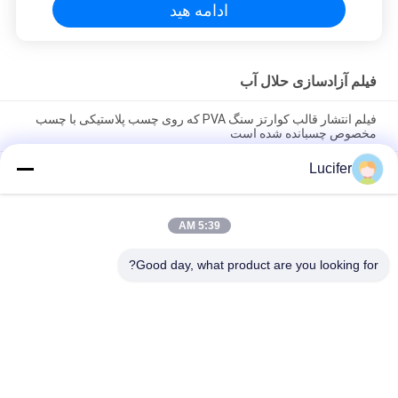
ادامه هید
فیلم آزادسازی حلال آب
فیلم انتشار قالب کوارتز سنگ PVA که روی چسب پلاستیکی با چسب
مخصوص چسبانده شده است
Lucifer
1850mmx1000mx38micron PVA فیلم انتشار برای سلاخ سنگ
کوارتز
فیلم رهاسازی محلول در آب PVA با ابعاد
5:39 AM
1840mmx1000mx30micron با مقاومت بالا در برابر حرارت/
استحکام
Good day, what product are you looking for?
دسته بندی های محبوب
همه
فیلم آزادسازی حلال 
PVA فیلم حلال آب
آب