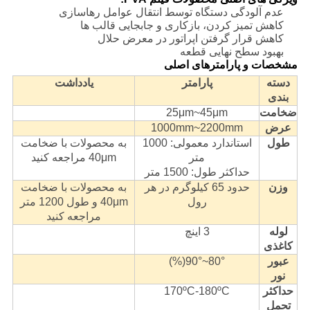
عدم آلودگی دستگاه توسط انتقال عوامل رهاسازی
کاهش تمیز کردن، بازکاری و جابجایی قالب ها
کاهش قرار گرفتن اپراتور در معرض حلال
بهبود سطح نهایی قطعه
مشخصات و پارامترهای اصلی
دسته
پارامتر
یادداشت
بندی
ضخامت
25μm~45μm
عرض
1000mm~2200mm
طول
استاندارد معمولی: 1000
به محصولات با ضخامت
متر
40μm مراجعه کنید
حداکثر طول: 1500 متر
وزن
حدود 65 کیلوگرم در هر
به محصولات با ضخامت
رول
40μm و طول 1200 متر
مراجعه کنید
لوله
3 اینچ
کاغذی
عبور
80°~90°(%)
نور
حداکثر
170ºC-180ºC
تحمل