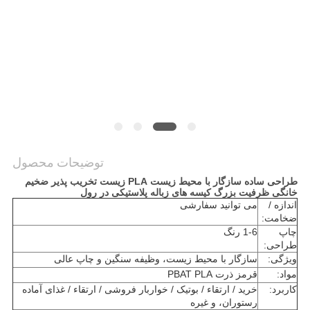
توضیحات محصول
طراحی ساده سازگار با محیط زیست PLA زیست تخریب پذیر ضخیم
خانگی ظرفیت بزرگ کیسه های زباله پلاستیکی در رول
اندازه /
می توانید سفارشی
ضخامت:
چاپ
1-6 رنگ
طراحی:
ویژگی:
سازگار با محیط زیست، وظیفه سنگین و چاپ عالی
مواد:
قرمز ذرت PBAT PLA
کاربرد:
خرید / ارتقاء / بوتیک / خواربار فروشی / ارتقاء / غذای آماده
رستوران، و غیره