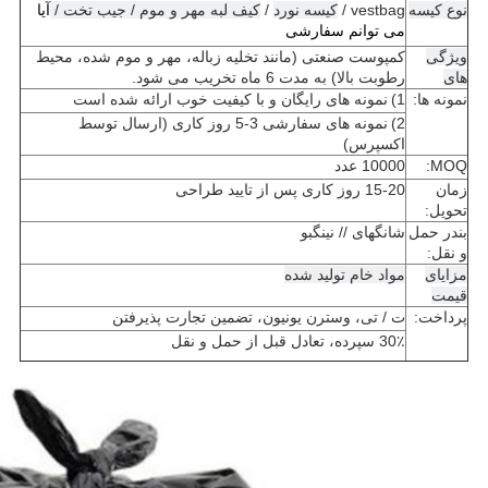
نوع کیسه
vestbag /
کیسه نورد
/
کیف لبه مهر و موم / جیب تخت /
آیا
می توانم سفارشی
ویژگی
کمپوست صنعتی (مانند تخلیه زباله، مهر و موم شده، محیط
های
رطوبت بالا) به مدت 6 ماه تخریب می شود.
نمونه ها:
1)
نمونه های رایگان و با کیفیت خوب ارائه شده است
2)
نمونه های سفارشی 3-5 روز کاری (ارسال توسط
اکسپرس)
MOQ:
10000 عدد
زمان
15-20 روز کاری پس از تایید طراحی
تحویل:
بندر حمل
شانگهای // نینگبو
و نقل:
مزایای
مواد خام تولید شده
قیمت
پرداخت:
ت / تی، وسترن یونیون، تضمین تجارت پذیرفتن
30٪ سپرده، تعادل قبل از حمل و نقل