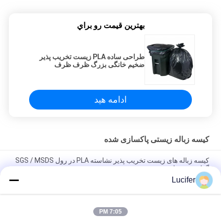
بهترين قيمت رو براي
طراحی ساده PLA زیست تخریب پذیر
ضخیم خانگی بزرگ ظرف ظرف
پلاستیک زباله
ادامه هید
کیسه زباله زیستی پاکسازی شده
کیسه زباله های زیست تخریب پذیر نشاسته PLA در رول SGS / MSDS
گواهی شده است
Lucifer
کیسه های سطل زباله پلاستیکی سفارشی شده، کیسه زباله های رنگی
زیستی پلاستیکی
7:05 PM
کیسه های زباله زیستی 100٪ PLA مواد پلاستیکی ساخته شده با لوگو