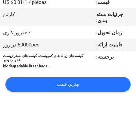
قیمت:
US $0.01-1 / pieces
کیفیت
جزئیات بسته
کارتن
بندی:
اخبار
زمان تحویل:
5-7 روز کاری
درخواست
قابلیت ارائه:
50000pcs در روز
نقل قول
برجسته:
کیسه های زباله های کمپوست، کیسه های بستر زیست
تخریب پذیر
,
biodegradable litter bags
نقشه
سایت
بهترین قیمت
PRIVACY
POLICY