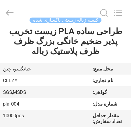
Changzhou
Greencradleland
Macromolecule
Materials
Co.,
کیسه زباله زیستی پاکسازی شده
Ltd..
All
Rights
طراحی ساده PLA زیست تخریب
خونه
Reserved.
پذیر ضخیم خانگی بزرگ ظرف
محصولات
ظرف پلاستیک زباله
درباره
محل منبع:
جیانگسو، چین
ما
نام تجاری:
CLLZY
گواهی:
SGS,MSDS
تور
شماره مدل:
pla-004
کارخانه
مقدار حداقل
10000pcs
تعداد سفارش:
کنترل