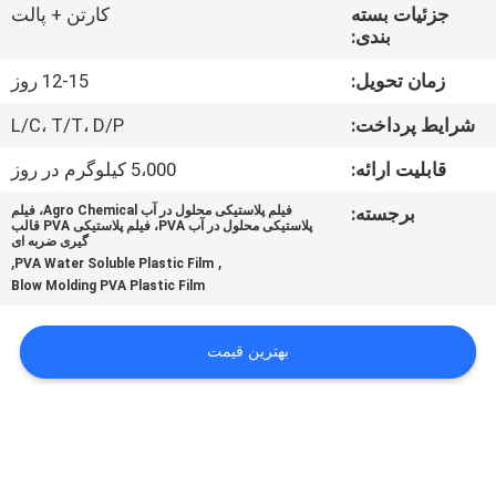
کیفیت
جزئیات بسته
کارتن + پالت
بندی:
اخبار
زمان تحویل:
12-15 روز
شرایط پرداخت:
L/C، T/T، D/P
درخواست
قابلیت ارائه:
5،000 کیلوگرم در روز
نقل قول
برجسته:
فیلم پلاستیکی محلول در آب Agro Chemical، فیلم
پلاستیکی محلول در آب PVA، فیلم پلاستیکی PVA ​​قالب
گیری ضربه ای
نقشه
,
,
PVA Water Soluble Plastic Film
Blow Molding PVA Plastic Film
سایت
بهترین قیمت
PRIVACY
POLICY