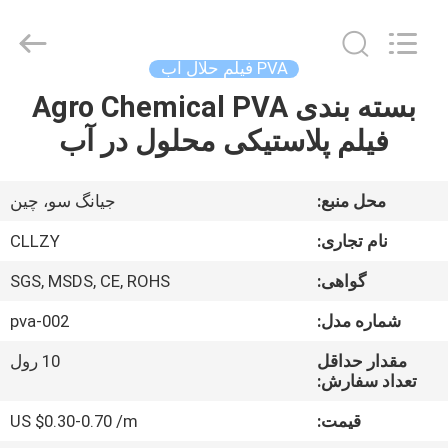
Changzhou
Greencradleland
Macromolecule
Materials
Co.,
PVA فیلم حلال آب
Ltd..
All
Rights
بسته بندی Agro Chemical PVA
خونه
Reserved.
فیلم پلاستیکی محلول در آب
محصولات
محل منبع:
جیانگ سو، چین
درباره
نام تجاری:
CLLZY
ما
گواهی:
SGS, MSDS, CE, ROHS
شماره مدل:
pva-002
تور
کارخانه
مقدار حداقل
10 رول
تعداد سفارش:
قیمت:
US $0.30-0.70 /m
کنترل