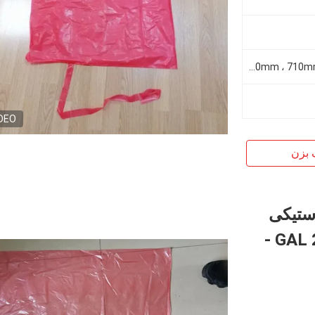
660mmx840mm ، 710mmx990mm ، 914mmx990mm
DEO
 بزن
پلاستیکی
محلول در آب برای کنترل عفونت، 20 GAL -