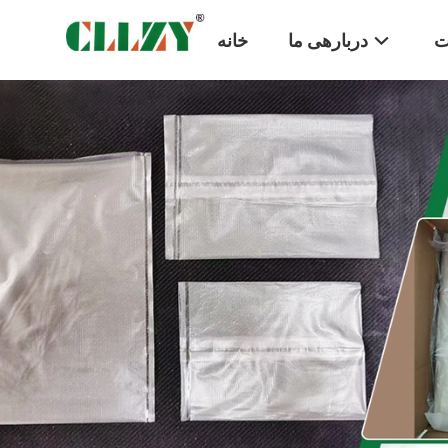
ت
دربارهی ما
خانه