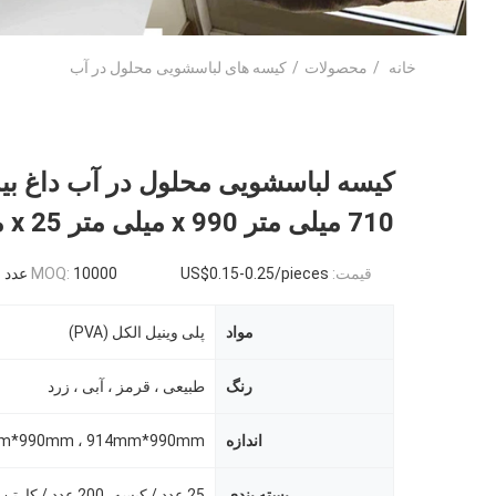
خانه
/
محصولات
/
کیسه های لباسشویی محلول در آب
کیسه لباسشویی محلول در آب داغ بی
710 میلی متر x 990 میلی متر x 25 میکرون
قیمت:
US$0.15-0.25/pieces
10000 عدد
MOQ:
مواد
پلی وینیل الکل (PVA)
رنگ
طبیعی ، قرمز ، آبی ، زرد
اندازه
بسته بندی
25 عدد / کیسه، 200 عدد / کارتن