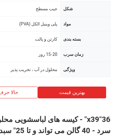
شکل
جیب مسطح
مواد
پلی وینیل الکل (PVA)
بسته بندی
کارتن و پالت
زمان سرب
15-20 روز
ویژگی
محلول در آب ، تخریب پذیر
بهترین قیمت
حالا حرف
36"x39" - کیسه های لباسشویی مح
سرد - 40 گالن می تواند و تا 25" سبد