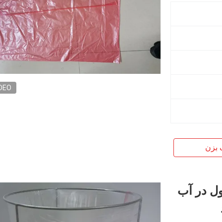
DEO
 بزن
لول در آب