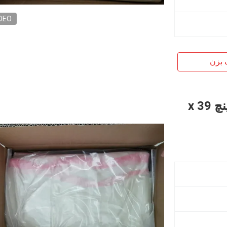
DEO
 بزن
کیسه لباسشویی محلول در آب، 28 اینچ x 39