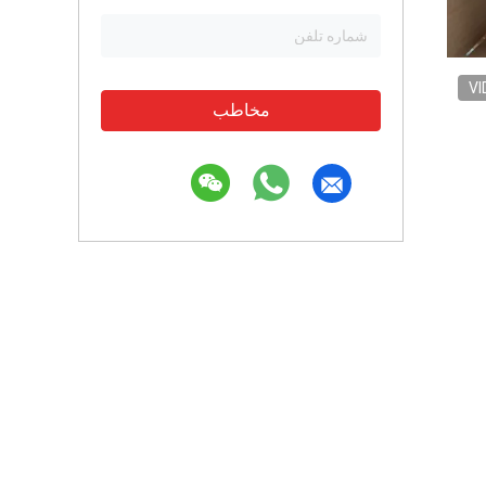
VI
مخاطب