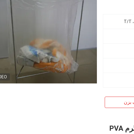
T/T ،
DEO
 بزن
PVA