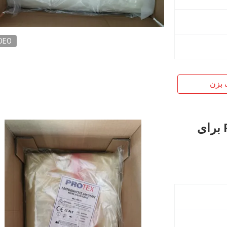
DEO
 بزن
کیسه لباس شویی محلول در آب PVA برای