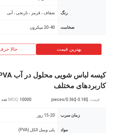
رنگ
شفاف ، قرمز ، نارنجی ، آبی
ضخامت
20-40 میکرون
بهترین قیمت
حالا حرف
کاربردهای مختلف
قیمت:
$0.18-$0.36/pieces
10000 عدد
MOQ:
زمان سرب
15-20 روز
مواد
پلی وینیل الکل (PVA)