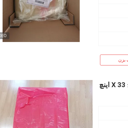
DEO
 بزن