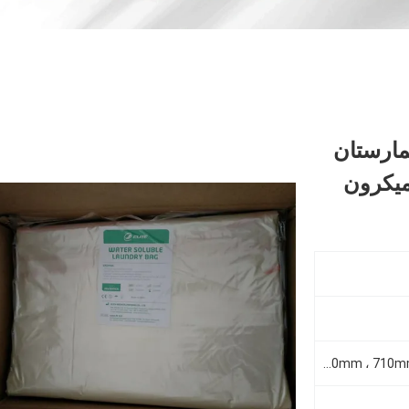
مارستان
660mm*840mm ، 710mm*990mm ، 914mm*990mm