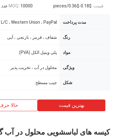
قیمت:
$0.18-$0.36/pieces
10000 عدد
MOQ:
مدت پرداخت
 L/C ، Western Union ، PayPal
رنگ
شفاف ، قرمز ، نارنجی ، آبی
مواد
پلی وینیل الکل (PVA)
ویژگی
محلول در آب ، تخریب پذیر
شکل
جیب مسطح
بهترین قیمت
حالا حرف
کیسه های لباسشویی محلول در آب گرم 