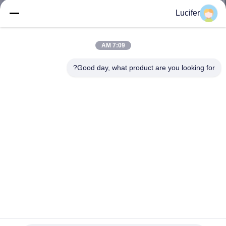
کیفیت
Lucifer
اخبار
7:09 AM
Good day, what product are you looking for?
درخواست
نقل قول
نقشه
سایت
PRIVACY
POLICY
کیسه های لباسشویی قابل حل PVA پزشکی کیسه لباسشویی
محلول در آب سرد و گرم
کیسه های لباسشویی محلول در آب
2025-08-06