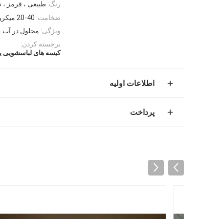
رنگ:
طبیعی ، قرمز ، ن
ضخامت:
20-40 میکرون
ویژگی:
محلول در آب ،
برجسته کردن:
کیسه های لباسشویی 
اطلاعات اولیه
پرداخت