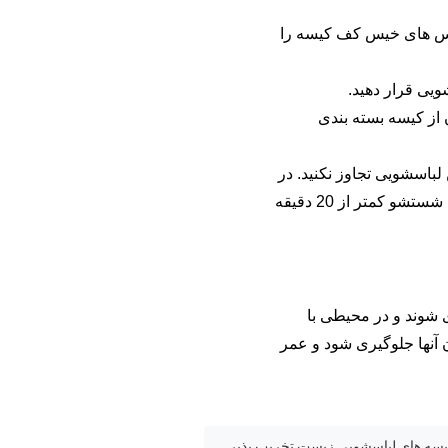
 لباس های خیس کف کیسه را
 از کیسه بسته بندی
لباسشویی تجاوز نکنید. در
طول فرآیند شستشو، لطفاً مطمئن شوید که دمای آب کمتر از 65 درجه سانتیگراد نباشد. کل زمان شستشو کمتر از 20 دقیقه
 شوند و در محیطی با
شوند تا از مرطوب شدن آنها جلوگیری شود و عمر
سه های لباسشویی زیست تخریب پذیر