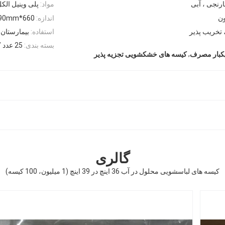
ارنجی ، آبی
مواد:
پلی وینیل الکل (A
اندازه:
660*840mm ، 710*990mm ، 914*990mm
 تخریب پذیر
استفاده:
بیمارستان 
بسته بندی:
25 عدد / کیسه، 200 عدد / کارتن
,
یکبار مصرف
کیسه های خشکشویی تجزیه پذیر
گالری
کیسه های لباسشویی محلول در آب 36 اینچ در 39 اینچ (1 میلیون، 100 کیسه)