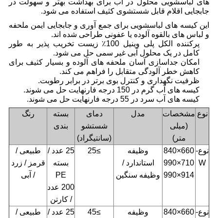
های لباسشویی محلول در آب برای بهداشت بهتر و سهولت در
جابجایی اقلام قابل شستشوی کثیف استفاده می شود.
این کیسه های لباسشویی برای جمع آوری و جابجایی ایمن ملحفه
و لباس های بالقوه آلوده یا عفونی طراحی شده اند.
پرکننده الکل پلی وینیل 100٪ زیست تخریب پذیر به طور
کامل در یک محلول آبی غیر سمی حل می شود.
امکان جداسازی آسان ملحفه های آلوده و بسیار کثیف برای
کاهش خطر آلودگی متقابل را فراهم می کند.
ظرفیت نگهداری و کنترل بوی برتر در برابر رطوبت.
کیسه های آب گرم در 150 درجه فارنهایت حل می شوند.
کیسه های آب سرد در 55 درجه فارنهایت حل می شوند.
نوع
مشخصات
مدل
دمای
بسته
رنگ
(میلی
شستشو
بندی
متر)
(سانتیگراد)
نوع-
660×840
وظیفه
≥25
25 عدد /
طبیعی /
W
710×990
استاندارد /
بسته
قرمز / زرد
914×990
وظیفه سنگین
PE
/ آبی
200 عدد
/ کارتن
نوع-
660×840
وظیفه
≥45
25 عدد /
طبیعی /