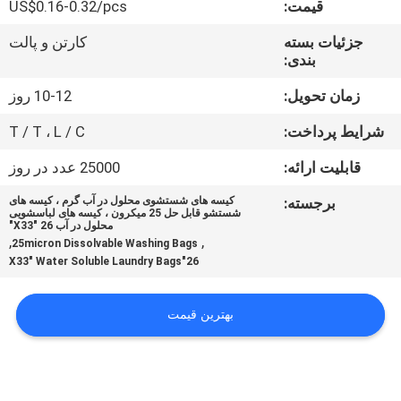
قیمت:
US$0.16-0.32/pcs
کیفیت
جزئیات بسته
کارتن و پالت
بندی:
اخبار
زمان تحویل:
10-12 روز
درخواست
شرایط پرداخت:
T / T ، L / C
نقل قول
قابلیت ارائه:
25000 عدد در روز
برجسته:
کیسه های شستشوی محلول در آب گرم ، کیسه های
نقشه
شستشو قابل حل 25 میکرون ، کیسه های لباسشویی
محلول در آب 26 "X33"
سایت
,
,
25micron Dissolvable Washing Bags
26"X33" Water Soluble Laundry Bags
PRIVACY
بهترین قیمت
POLICY