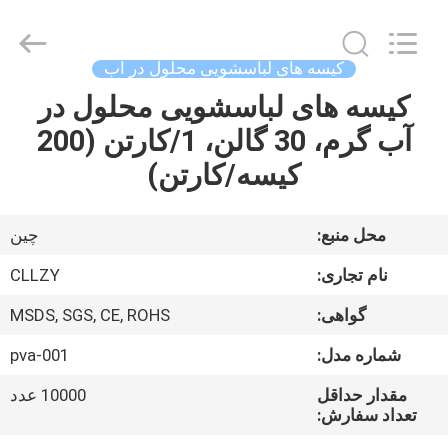
Changzhou
Greencradleland
Macromolecule
Materials
Co.,
کیسه های لباسشویی محلول در آب
Ltd..
All
Rights
کیسه های لباسشویی محلول در
خونه
Reserved.
آب گرم، 30 گالن، 1/کارتن (200
محصولات
کیسه/کارتن)
درباره
محل منبع:
چین
ما
نام تجاری:
CLLZY
گواهی:
MSDS, SGS, CE, ROHS
تور
شماره مدل:
pva-001
کارخانه
مقدار حداقل
10000 عدد
تعداد سفارش:
کنترل