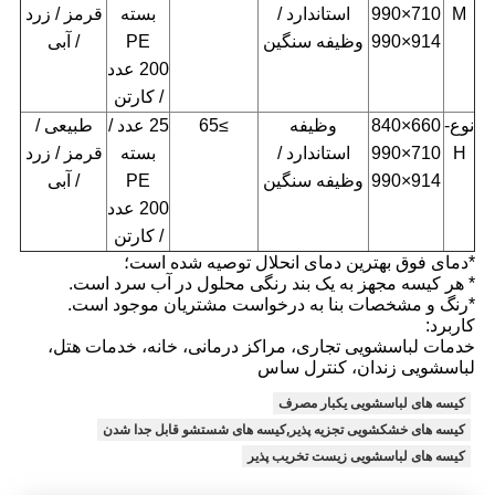
M
710×990
استاندارد /
بسته
قرمز / زرد
914×990
وظیفه سنگین
PE
/ آبی
200 عدد
/ کارتن
نوع-
660×840
وظیفه
≥65
25 عدد /
طبیعی /
H
710×990
استاندارد /
بسته
قرمز / زرد
914×990
وظیفه سنگین
PE
/ آبی
200 عدد
/ کارتن
*دمای فوق بهترین دمای انحلال توصیه شده است؛
* هر کیسه مجهز به یک بند رنگی محلول در آب سرد است.
*رنگ و مشخصات بنا به درخواست مشتریان موجود است.
کاربرد:
خدمات لباسشویی تجاری، مراکز درمانی، خانه، خدمات هتل،
لباسشویی زندان، کنترل ساس
کیسه های لباسشویی یکبار مصرف
کیسه های خشکشویی تجزیه پذیر,کیسه های شستشو قابل جدا شدن
کیسه های لباسشویی زیست تخریب پذیر